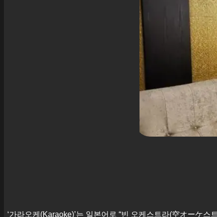
‘가라오케(Karaoke)’는 일본어로 “빈 오케스트라(空オーケ