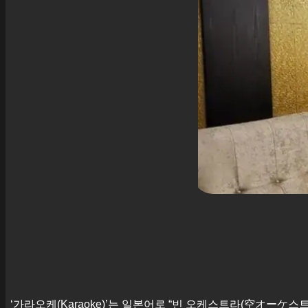
‘가라오케(Karaoke)’는 일본어로 “빈 오케스트라(空オーケ