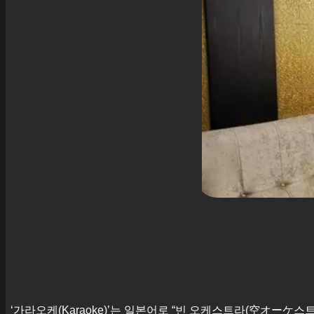
‘가라오케(Karaoke)’는 일본어로 “빈 오케스트라(空オーケ