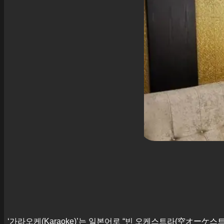
‘가라오케(Karaoke)’는 일본어로 “빈 오케스트라(空オーケ