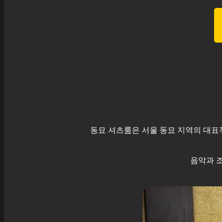
동묘
셔츠룸은 서울
동묘
지역의 대표적
음악과 조