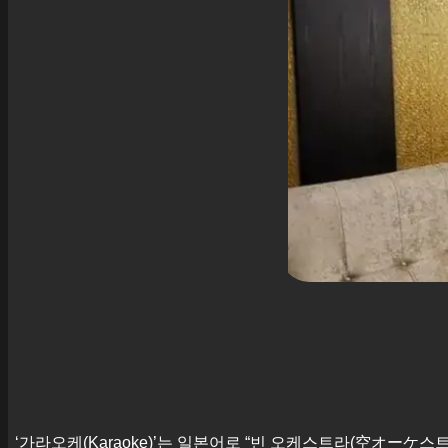
‘가라오케(Karaoke)’는 일본어로 “빈 오케스트라(空オーケ