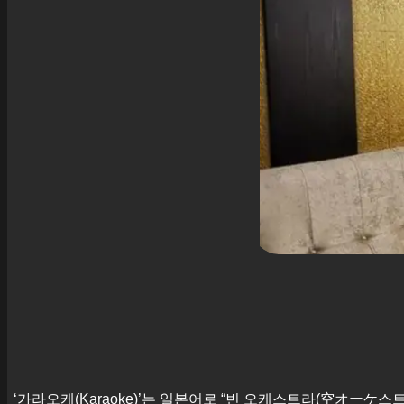
‘가라오케(Karaoke)’는 일본어로 “빈 오케스트라(空オーケ