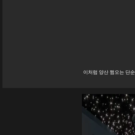
이처럼
양산
쩜오는 단순